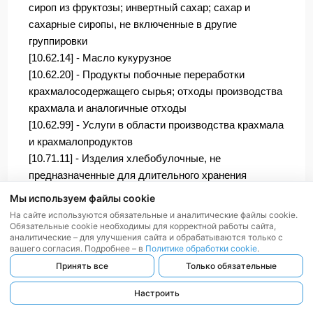
сироп из фруктозы; инвертный сахар; сахар и
сахарные сиропы, не включенные в другие
группировки
[10.62.14] - Масло кукурузное
[10.62.20] - Продукты побочные переработки
крахмалосодержащего сырья; отходы производства
крахмала и аналогичные отходы
[10.62.99] - Услуги в области производства крахмала
и крахмалопродуктов
[10.71.11] - Изделия хлебобулочные, не
предназначенные для длительного хранения
[10.71.12] - Торты, пирожные и изделия мучные
Мы используем файлы cookie
кондитерские, не предназначенные для
На сайте используются обязательные и аналитические файлы cookie.
длительного хранения
Обязательные cookie необходимы для корректной работы сайта,
аналитические – для улучшения сайта и обрабатываются только с
[10.71.99] - Услуги в области производства изделий
вашего согласия. Подробнее – в
Политике обработки cookie
.
хлебобулочных, в том числе замороженных,
Принять все
Только обязательные
мучных кондитерских изделий и пирожных
[10.72.11] - Хлебцы хрустящие, сухари и
Настроить
аналогичные хрустящие изделия